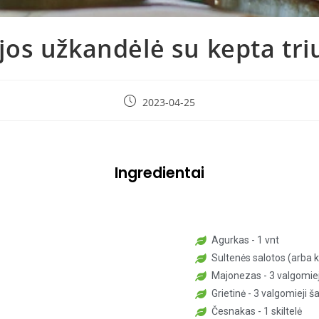
ijos užkandėlė su kepta tr
2023-04-25
Ingredientai
Agurkas - 1 vnt
Sultenės salotos (arba 
Majonezas - 3 valgomiej
Grietinė - 3 valgomieji š
Česnakas - 1 skiltelė