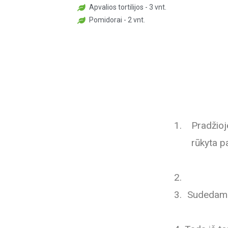
Apvalios tortilijos - 3 vnt.
Pomidorai - 2 vnt.
Pradžioj
rūkyta p
Sudedame 