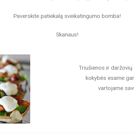
Paverskite patiekalą sveikatingumo bomba!
Skanaus!
Triušienos ir daržovių 
kokybės esame gara
vartojame sav