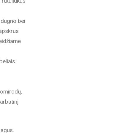
 rutuliukus
 dugno bei
 apskrus
leidžiame
eliais.
 pomirodų,
arbatinį
ragus.