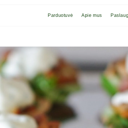
Parduotuvė
Apie mus
Paslau