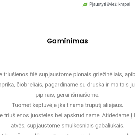
Pjaustyti švieži krapai
Gaminimas
e triušienos filė supjaustome plonais griežinėliais, ap
aprika, čiobreliais, pagardiname su druska ir maltais ju
pipirais, gerai išmaišome.
Tuomet keptuvėje įkaitiname truputį aliejaus.
triušienos juosteles bei apskrudiname. Atidedame į l
atvės, supjaustome smulkesniais gabaliukais.