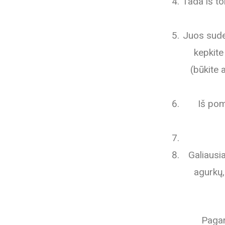
Tada iš to
Juos sude
kepkite
(būkite 
Iš pom
Galiausia
agurkų,
Pagar