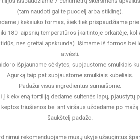
rtilijos išspaudžiame 7 centimetrų skersmens apvalius
(tam naudoti galite puodelį arba stiklinę).
dame į keksiuko formas, šiek tiek prispaudžiame prie
 iki 180 laipsnių temperatūros įkaitintoje orkaitėje, kol
atidūs, nes greitai apskrunda). Išimame iš formos bei 
atvėsti.
idoro išpjauname sėklytes, supjaustome smulkiais kub
Agurką taip pat supjaustome smulkiais kubeliais.
Padažui visus ingredientus sumaišome.
i į kiekvieną tortiliją dedame sultenės lapų, pjaustytų
 keptos triušienos bei ant viršaus uždedame po mažą 
šaukštelį padažo.
dinimui rekomenduojame mūsų ūkyje užaugintus špa