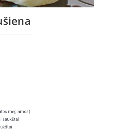
iušiena
kitos mėgiamos)
i šaukštai
aukštai