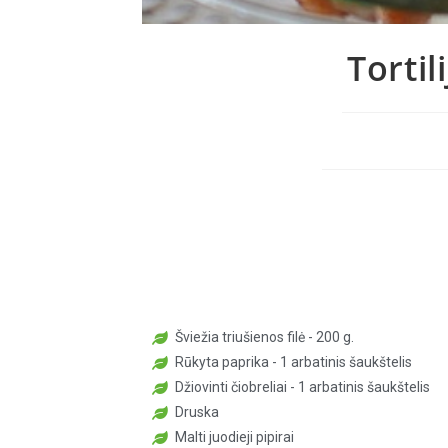
Tortil
Šviežia triušienos filė - 200 g.
Rūkyta paprika - 1 arbatinis šaukštelis
Džiovinti čiobreliai - 1 arbatinis šaukštelis
Druska
Malti juodieji pipirai