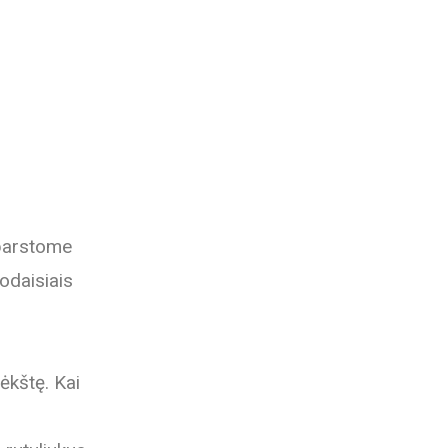
ibarstome
odaisiais
ėkštę. Kai