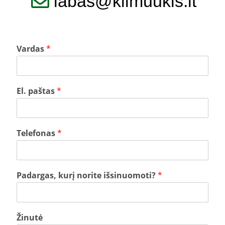
labas@klimuukis.lt
Vardas
*
El. paštas
*
Telefonas
*
Padargas, kurį norite išsinuomoti?
*
Žinutė